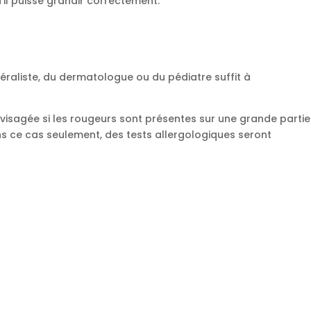
u’il puisse grandir correctement.
éraliste, du dermatologue ou du pédiatre suffit à
 envisagée si les rougeurs sont présentes sur une grande partie
dans ce cas seulement, des tests allergologiques seront