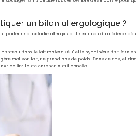
 de le soulager. On a décidé tous ensemble de se battre pour q
atiquer un bilan allergologique ?
ment parler une maladie allergique. Un examen du médecin gén
ache contenu dans le lait maternisé. Cette hypothèse doit être
l digère mal son lait, ne prend pas de poids. Dans ce cas, et 
our pallier toute carence nutritionnelle.