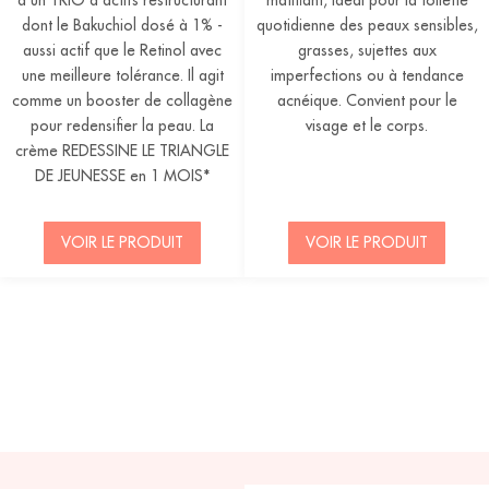
d’un TRIO d'actifs restructurant
matifiant, idéal pour la toilette
dont le Bakuchiol dosé à 1% -
quotidienne des peaux sensibles,
aussi actif que le Retinol avec
grasses, sujettes aux
une meilleure tolérance. Il agit
imperfections ou à tendance
comme un booster de collagène
acnéique. Convient pour le
pour redensifier la peau. La
visage et le corps.
crème REDESSINE LE TRIANGLE
DE JEUNESSE en 1 MOIS*
VOIR LE PRODUIT
VOIR LE PRODUIT