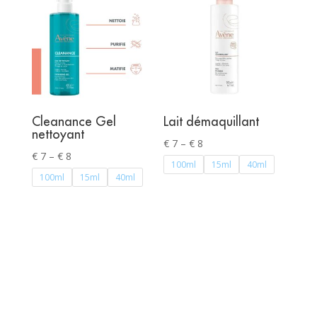
Cleanance Gel
Lait démaquillant
nettoyant
Price
€
7
–
€
8
Price
€
7
–
€
8
range:
100ml
15ml
40ml
range:
100ml
15ml
40ml
€ 7
€ 7
through
through
€ 8
€ 8