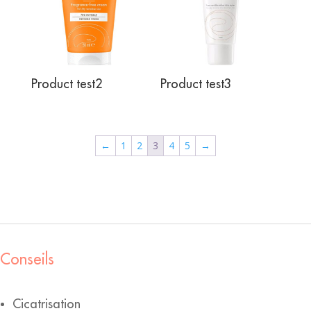
Product test2
Product test3
←
1
2
3
4
5
→
Conseils
Cicatrisation