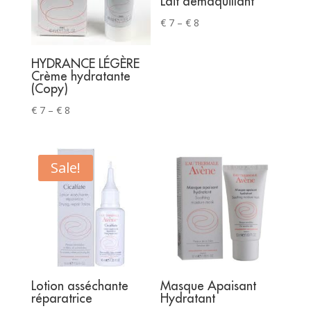
Lait démaquillant
Price
€
7
–
€
8
range:
€ 7
HYDRANCE LÉGÈRE
through
Crème hydratante
(Copy)
€ 8
Price
€
7
–
€
8
range:
€ 7
through
Sale!
€ 8
Lotion asséchante
Masque Apaisant
réparatrice
Hydratant