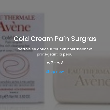
Cold Cream Pain Surgras
Nettoie en douceur tout en nourrissant et
protégeant la peau.
Price
€
7
–
€
8
range:
€ 7
Shop now
through
€ 8