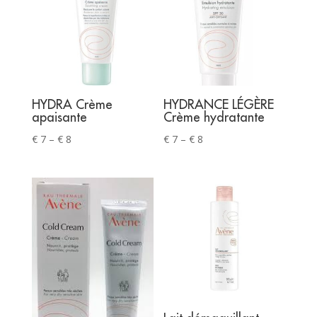
HYDRA Crème
HYDRANCE LÉGÈRE
apaisante
Crème hydratante
Price
Price
€
7
–
€
8
€
7
–
€
8
range:
range:
€ 7
€ 7
through
through
€ 8
€ 8