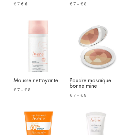
Original
Current
Price
€
7
€
6
€
7
–
€
8
price
price
range:
was:
is:
€ 7
€ 7.
€ 6.
through
€ 8
Mousse nettoyante
Poudre mosaïque
bonne mine
Price
€
7
–
€
8
Price
€
7
–
€
8
range:
range:
€ 7
€ 7
through
through
€ 8
€ 8