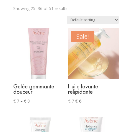
Showing 25–36 of 51 results
Sale!
Gelée gommante
Huile lavante
douceur
relipidante
Price
Original
Current
€
7
–
€
8
€
7
€
6
range:
price
price
€ 7
was:
is:
through
€ 7.
€ 6.
€ 8