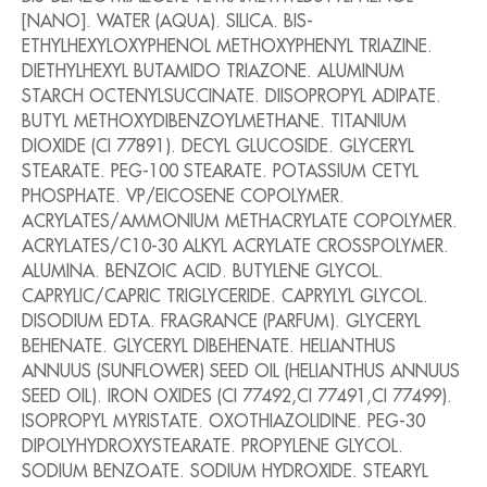
[NANO]. WATER (AQUA). SILICA. BIS-
ETHYLHEXYLOXYPHENOL METHOXYPHENYL TRIAZINE.
DIETHYLHEXYL BUTAMIDO TRIAZONE. ALUMINUM
STARCH OCTENYLSUCCINATE. DIISOPROPYL ADIPATE.
BUTYL METHOXYDIBENZOYLMETHANE. TITANIUM
DIOXIDE (CI 77891). DECYL GLUCOSIDE. GLYCERYL
STEARATE. PEG-100 STEARATE. POTASSIUM CETYL
PHOSPHATE. VP/EICOSENE COPOLYMER.
ACRYLATES/AMMONIUM METHACRYLATE COPOLYMER.
ACRYLATES/C10-30 ALKYL ACRYLATE CROSSPOLYMER.
ALUMINA. BENZOIC ACID. BUTYLENE GLYCOL.
CAPRYLIC/CAPRIC TRIGLYCERIDE. CAPRYLYL GLYCOL.
DISODIUM EDTA. FRAGRANCE (PARFUM). GLYCERYL
BEHENATE. GLYCERYL DIBEHENATE. HELIANTHUS
ANNUUS (SUNFLOWER) SEED OIL (HELIANTHUS ANNUUS
SEED OIL). IRON OXIDES (CI 77492,CI 77491,CI 77499).
ISOPROPYL MYRISTATE. OXOTHIAZOLIDINE. PEG-30
DIPOLYHYDROXYSTEARATE. PROPYLENE GLYCOL.
SODIUM BENZOATE. SODIUM HYDROXIDE. STEARYL