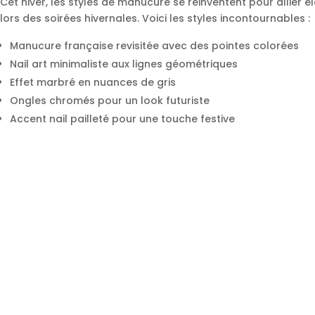
Cet hiver, les styles de manucure se réinventent pour allier
lors des soirées hivernales. Voici les styles incontournables :
Manucure française revisitée avec des pointes colorées
Nail art minimaliste aux lignes géométriques
Effet marbré en nuances de gris
Ongles chromés pour un look futuriste
Accent nail pailleté pour une touche festive