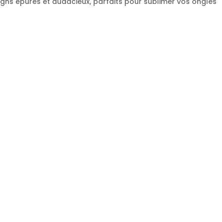
signs épurés et audacieux, parfaits pour sublimer vos ongles