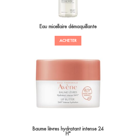
Eau micellaire démaquillante
ACHETER
Baume lèvres hydratant intense 24
H*